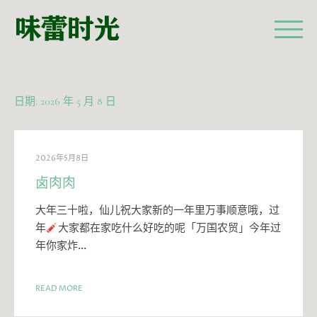
日期:
2026 年 5 月 8 日
2026年5月8日
卤肉肉
大年三十啦，仙儿祝大家新的一年里万事顺意哦，过
年
大家都在家吃什么好吃的呢「万国农贸」今年过
年你家炸…
READ MORE